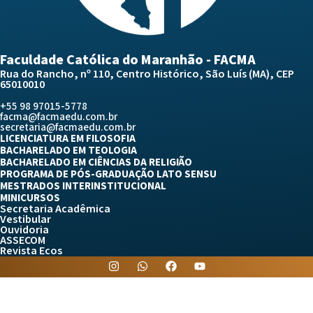
Faculdade Católica do Maranhão - FACMA
Rua do Rancho, nº 110, Centro Histórico, São Luís (MA), CEP
65010010
+55 98 97015-5778
facma@facmaedu.com.br
secretaria@facmaedu.com.br
LICENCIATURA EM FILOSOFIA
BACHARELADO EM TEOLOGIA
BACHARELADO EM CIÊNCIAS DA RELIGIÃO
PROGRAMA DE PÓS-GRADUAÇÃO LATO SENSU
MESTRADOS INTERINSTITUCIONAL
MINICURSOS
Secretaria Acadêmica
Vestibular
Ouvidoria
ASSECOM
Revista Ecos
I
W
F
Y
n
h
a
o
s
a
c
u
t
t
e
t
a
s
b
u