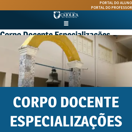
Ir
PORTAL DO ALUNO
para
PORTAL DO PROFESSOR
o
conteúdo
Menu
Corpo Docente Especializações
CORPO DOCENTE
ESPECIALIZAÇÕES