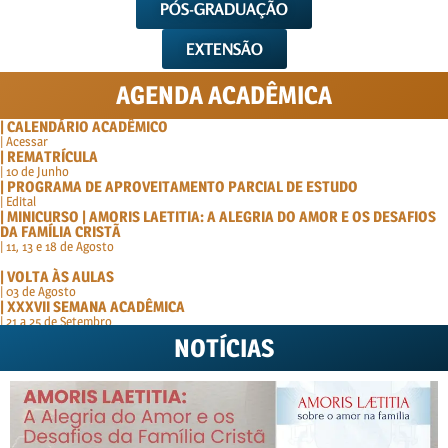
PÓS-GRADUAÇÃO
EXTENSÃO
AGENDA ACADÊMICA
| CALENDÁRIO ACADÊMICO
| Acessar
| REMATRÍCULA
| 10 de Junho
| PROGRAMA DE APROVEITAMENTO PARCIAL DE ESTUDO
| Edital
| MINICURSO | AMORIS LAETITIA: A ALEGRIA DO AMOR E OS DESAFIOS
DA FAMÍLIA CRISTÃ
| 11, 13 e 18 de Agosto
| VOLTA ÀS AULAS
| 03 de Agosto
| XXXVII SEMANA ACADÊMICA
| 21 a 25 de Setembro
NOTÍCIAS