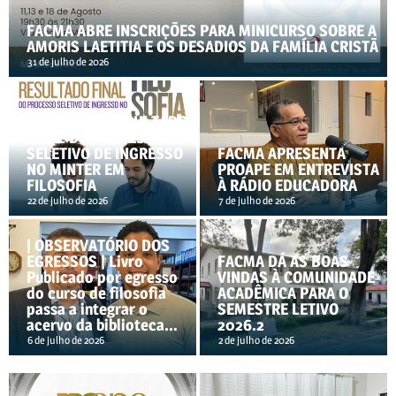
FACMA ABRE INSCRIÇÕES PARA MINICURSO SOBRE A
AMORIS LAETITIA E OS DESADIOS DA FAMÍLIA CRISTÃ
31 de julho de 2026
PUBLICADO RESULTADO
FINAL DO PROCESSO
SELETIVO DE INGRESSO
FACMA APRESENTA
NO MINTER EM
PROAPE EM ENTREVISTA
FILOSOFIA
À RÁDIO EDUCADORA
22 de julho de 2026
7 de julho de 2026
| OBSERVATÓRIO DOS
EGRESSOS | Livro
FACMA DÁ AS BOAS
Publicado por egresso
VINDAS À COMUNIDADE
do curso de filosofia
ACADÊMICA PARA O
passa a integrar o
SEMESTRE LETIVO
acervo da biblioteca…
2026.2
6 de julho de 2026
2 de julho de 2026