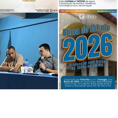
FACMA publica edital do Programa de
SEMANA ACADÊMICA É APROVADA
Aproveitamento Parcial de Estudos
EM EDITAL DA FAPEMA PARA APOIO A
para cursos livres
EVENTOS CIENTÍFICOS
COLÓQUIO FILOSÓFICO-TEOLÓGICO
MARCA LANÇAMENTO DE LIVRO
FACMA OFERECE BOLSAS INTEGRAIS
SOBRE A 36º EDIÇÃO DA SEMANA
PARA INGRESSO NOS CURSOS DE
ACADÊMICA
FILOSOFIA E TEOLOGIA EM 2026