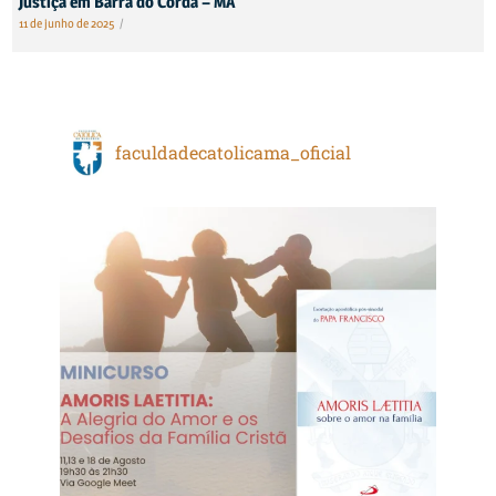
Justiça em Barra do Corda – MA
11 de junho de 2025
/
faculdadecatolicama_oficial