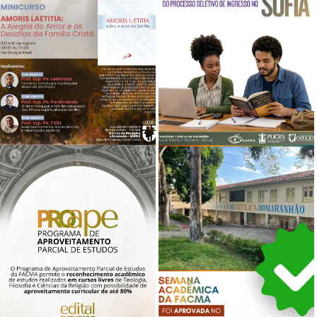
FACMA ABRE INSCRIÇÕES PARA
MINICURSO SOBRE A AMORIS
PUBLICADO RESULTADO FINAL DO
LAETITIA E OS DESADIOS DA FAMÍLIA
PROCESSO SELETIVO DE INGRESSO
CRISTÃ
NO MINTER EM FILOSOFIA