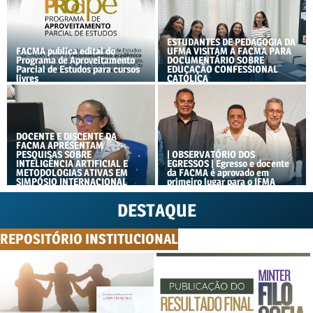
ESTUDANTES DE PEDAGOGIA DA
FACMA publica edital do
UFMA VISITAM A FACMA PARA
Programa de Aproveitamento
DOCUMENTÁRIO SOBRE
Parcial de Estudos para cursos
EDUCAÇÃO CONFESSIONAL
livres
CATÓLICA
DOCENTE E DISCENTE DA
FACMA APRESENTAM
PESQUISAS SOBRE
| OBSERVATÓRIO DOS
INTELIGÊNCIA ARTIFICIAL E
EGRESSOS | Egresso e docente
METODOLOGIAS ATIVAS EM
da FACMA é aprovado em
SIMPÓSIO INTERNACIONAL
primeiro lugar para o IFMA
DESTAQUE
REPOSITÓRIO INSTITUCIONAL