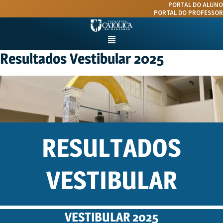
Ir
PORTAL DO ALUNO
para
PORTAL DO PROFESSOR
o
conteúdo
Menu
Resultados Vestibular 2025
RESULTADOS
VESTIBULAR
VESTIBULAR 2025