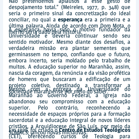
Não pretendemos aplausos a esse gesto de
despojamento total.” (Meireles, 1977, p. 348) que
seria o primeiro sinal da concretização do ideal
conciliar, no qual a
esperança
era a primeira e a
última palavra. Ainda de acordo com Dom Mota, o
A esperança havia sido o motivo fundador da
mérito seria dado pela história.
Universidade e deveria continuar sendo seu
sentido motivador. Mesmo diante dos desafios, a
verdadeira missão era plantar sementes que
germinassem no tempo, confiando que o futuro,
embora incerto, seria moldado pelo trabalho de
muitos. A educação superior no Maranhão, assim,
nascia da coragem, da renúncia e da visão profética
de homens que buscaram a edificação de um
projeto coletivo, destinado a transformar a
Mesmo com a entrega da Universidade do
sociedade maranhense por meio do saber.
Maranhão ao Governo Federal, a Igreja não
abandonou seu compromisso com a educação
superior. Pelo contrário, reconhecendo a
necessidade de espaços próprios para a formação
sacerdotal e a educação integral de novos líderes
cristãos, a Arquidiocese de São Luís, por meio da
Em 1976, foi criado o
Centro de Estudos Teológicos
SOMACS, lançou novas iniciativas.
(CET), oferecendo cursos de Teologia para