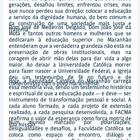
gerações, desafiou limites, enfrentou crises, mas
que nunca perdeu sua direção: colocar a educação
a serviço da dignidade humana, do bem comum e
da construção de uma sociedade mais justa e
Dom José de Medeiros Delgado, Dom João José da
fraterna.
Mota e tantos outros homens e mulheres que se
dedicaram à educação superior no Maranhão
entenderam que a verdadeira grandeza não está na
preservação de obras institucionais, mas na
coragem de abrir mão delas para dar vida a algo
maior. Ao deixar a Universidade Católica morrer
para fazer nascer a Universidade Federal, a Igreja
deu um testemunho de fé no futuro e de
Hoje, a Faculdade Católica do Maranhão carrega
compromisso com o povo maranhense.
essa memória viva, sendo um testemunho histórico
e espiritual de que a educação pode — e deve — ser
instrumento de transformação pessoal e social. A
cada aluno formado, a cada projeto de extensão
realizado, a cada pesquisa desenvolvida, a FACMA
reafirma o valor da esperança como força motriz de
Num mundo marcado por polarizações,
sua missão.
desigualdades e desafios, a Faculdade Católica se
coloca como espaço de encontro, diálogo e