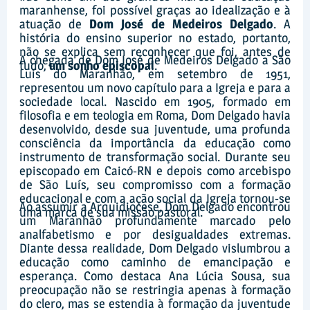
maranhense, foi possível graças ao idealização e à
atuação de
Dom José de Medeiros Delgado
. A
história do ensino superior no estado, portanto,
não se explica sem reconhecer que foi, antes de
A chegada de Dom José de Medeiros Delgado a São
tudo,
um sonho episcopal
.
Luís do Maranhão, em setembro de 1951,
representou um novo capítulo para a Igreja e para a
sociedade local. Nascido em 1905, formado em
filosofia e em teologia em Roma, Dom Delgado havia
desenvolvido, desde sua juventude, uma profunda
consciência da importância da educação como
instrumento de transformação social. Durante seu
episcopado em Caicó-RN e depois como arcebispo
de São Luís, seu compromisso com a formação
educacional e com a ação social da Igreja tornou-se
Ao assumir a Arquidiocese, Dom Delgado encontrou
uma marca de sua missão pastoral.
um Maranhão profundamente marcado pelo
analfabetismo e por desigualdades extremas.
Diante dessa realidade, Dom Delgado vislumbrou a
educação como caminho de emancipação e
esperança. Como destaca Ana Lúcia Sousa, sua
preocupação não se restringia apenas à formação
do clero, mas se estendia à formação da juventude