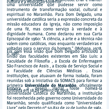
cultura e a educação superior.
uma universidade que pudesse servir como
instrumento de transformação social, cultural e
espiritual no Maranhão. Para Dom Delgado, uma
universidade católica seria a expressão concreta da
missão educadora da Igreja, não como imposição
de uma fé, mas como serviço à verdade e à
dignidade humana. Como declarou em sua Carta
Episcopal de 1960: “A ciência, a arte e a técnica não
valem como católicas, mas enquanto verdadeiras e
voltadas para o serviço do homem.” (Mohana, 1978,
Foi com essa visão que Dom Delgado articulou a
p. 198).
união das faculdades existentes em São Luís: a
Faculdade de Filosofia , a Escola de Enfermagem
São Francisco de Assis , a Escola de Serviço Social e
a Faculdade de Ciências Médicas . Essas
instituições, que atuavam de forma isolada, foram
reunidas sob a iniciativa da SOMACS para formar a
primeira
Universidade do Maranhão
, oficialmente
Embora o desejo inicial fosse nomeá-la
fundada em 18 de janeiro de 1958.
Universidade Católica do Maranhão, a instituição
foi reconhecida pelo governo como Universidade do
Maranhão, sendo qualificada como "Universidade
Livre" pelo Decreto nº 50.832 de 22 de junho de 1961.