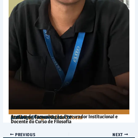
Acessor de Comunicação, Procurador Institucional e
Autor:
Prof. Esp. Hugo Pinheiro Costa
prof.hugo@facmaedu.com.br
Docente do Curso de Filosofia
PREVIOUS
NEXT