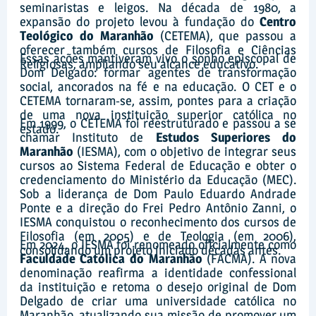
seminaristas e leigos. Na década de 1980, a
expansão do projeto levou à fundação do
Centro
Teológico do Maranhão
(CETEMA), que passou a
oferecer também cursos de Filosofia e Ciências
Essas ações mantiveram vivo o sonho episcopal de
Religiosas, ampliando seu alcance educativo.
Dom Delgado: formar agentes de transformação
social, ancorados na fé e na educação. O CET e o
CETEMA tornaram-se, assim, pontes para a criação
de uma nova instituição superior católica no
Em 1999, o CETEMA foi reestruturado e passou a se
estado.
chamar Instituto de
Estudos Superiores do
Maranhão
(IESMA), com o objetivo de integrar seus
cursos ao Sistema Federal de Educação e obter o
credenciamento do Ministério da Educação (MEC).
Sob a liderança de Dom Paulo Eduardo Andrade
Ponte e a direção do Frei Pedro Antônio Zanni, o
IESMA conquistou o reconhecimento dos cursos de
Filosofia (em 2005) e de Teologia (em 2006),
Em 2024, o IESMA foi renomeado oficialmente como
consolidando um projeto iniciado décadas antes.
Faculdade Católica do Maranhão
(FACMA). A nova
denominação reafirma a identidade confessional
da instituição e retoma o desejo original de Dom
Delgado de criar uma universidade católica no
Maranhão, atualizando sua missão de promover um