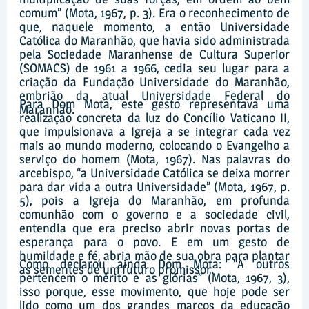
comum” (Mota, 1967, p. 3). Era o reconhecimento de
que, naquele momento, a então Universidade
Católica do Maranhão, que havia sido administrada
pela Sociedade Maranhense de Cultura Superior
(SOMACS) de 1961 a 1966, cedia seu lugar para a
criação da Fundação Universidade do Maranhão,
embrião da atual Universidade Federal do
Para Dom Mota, este gesto representava uma
Maranhão.
realização concreta da luz do Concílio Vaticano II,
que impulsionava a Igreja a se integrar cada vez
mais ao mundo moderno, colocando o Evangelho a
serviço do homem (Mota, 1967). Nas palavras do
arcebispo, “a Universidade Católica se deixa morrer
para dar vida a outra Universidade” (Mota, 1967, p.
5), pois a Igreja do Maranhão, em profunda
comunhão com o governo e a sociedade civil,
entendia que era preciso abrir novas portas de
esperança para o povo. E em um gesto de
humildade e fé, abria mão de sua obra para plantar
Como declarou ainda Dom Mota: “A outros
as sementes de um futuro promissor.
pertencem o mérito e as glórias” (Mota, 1967, 3),
isso porque, esse movimento, que hoje pode ser
lido como um dos grandes marcos da educação