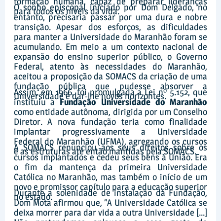
formação humana, capaz de preparar lideranças
O sonho episcopal iniciado por Dom Delgado, no
para todos os níveis da vida.
entanto, precisaria passar por uma dura e nobre
transição. Apesar dos esforços, as dificuldades
para manter a Universidade do Maranhão foram se
acumulando. Em meio a um contexto nacional de
expansão do ensino superior público, o Governo
Federal, atento às necessidades do Maranhão,
aceitou a proposição da SOMACS da criação de uma
fundação pública que pudesse absorver a
Assim, em 1966, foi promulgada a Lei nº 5.152, que
Universidade e dar-lhe novos horizontes.
instituiu a
Fundação Universidade do Maranhão
como entidade autônoma, dirigida por um Conselho
Diretor. A nova fundação teria como finalidade
implantar progressivamente a Universidade
Federal do Maranhão (UFMA), agregando os cursos
A SOMACS renunciou aos seus direitos sobre os
e as estruturas até então mantidas pela SOMACS.
cursos implantados e cedeu seus bens à União. Era
o fim da mantença da primeira Universidade
Católica no Maranhão, mas também o início de um
novo e promissor capítulo para a educação superior
Durante a solenidade de instalação da Fundação,
no estado.
Dom Mota afirmou que, “A Universidade Católica se
deixa morrer para dar vida a outra Universidade [...]