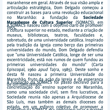
maranhense em geral. Através de sua visão ampla e
articulação estratégica, Dom Delgado começou a
construir as bases para uma revolução educacional
no Maranhão: a fundação da
Sociedade
Maranhense de Cultura Superior
(SOMACS), em
A SOMACS nasceu com o objetivo claro de promover
1955.
a cultura superior no estado, mediante a criação de
museus, bibliotecas, teatros, faculdades e,
sobretudo, de uma universidade católica. Inspirado
pela tradição da Igreja como berço das primeiras
universidades do mundo, Dom Delgado defendia
que "uma Universidade Católica, longe de ser uma
excentricidade, está nos rumos de quem fundou as
primeiras universidades do mundo” (Carta
Episcopal, 1960
apud
Tajra, 1985). Deste sonho e
desta fé nasceu a primeira Universidade do
Maranhão, fruto da ação da Igreja e da esperança
A fundação da SOMACS foi passo decisivo para a
de um novo tempo.
concretização do ensino superior no Maranhão,
como uma sociedade civil, sem fins lucrativos, a
Sociedade reunia não apenas a Arquidiocese de
São Luís, mas também as demais dioceses do
estado, em um esforço coletivo de promover a
O objetivo da SOMACS era ambicioso: criar e manter