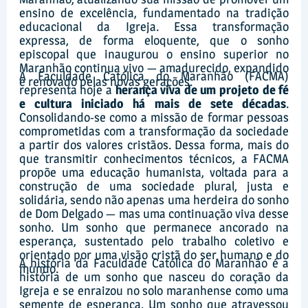
ensino de excelência, fundamentado na tradição
educacional da Igreja. Essa transformação
expressa, de forma eloquente, que o sonho
episcopal que inaugurou o ensino superior no
Maranhão continua vivo — amadurecido, expandido
A Faculdade Católica do Maranhão (FACMA)
e renovado pelas novas gerações.
representa hoje a
herança viva de um projeto de fé
e cultura iniciado há mais de sete décadas
.
Consolidando-se como a missão de formar pessoas
comprometidas com a transformação da sociedade
a partir dos valores cristãos. Dessa forma, mais do
que transmitir conhecimentos técnicos, a FACMA
propõe uma educação humanista, voltada para a
construção de uma sociedade plural, justa e
solidária, sendo não apenas uma herdeira do sonho
de Dom Delgado — mas uma continuação viva desse
sonho. Um sonho que permanece ancorado na
esperança, sustentado pelo trabalho coletivo e
orientado por uma visão cristã do ser humano e do
A história da Faculdade Católica do Maranhão é a
mundo.
história de um sonho que nasceu do coração da
Igreja e se enraizou no solo maranhense como uma
semente de esperança. Um sonho que atravessou