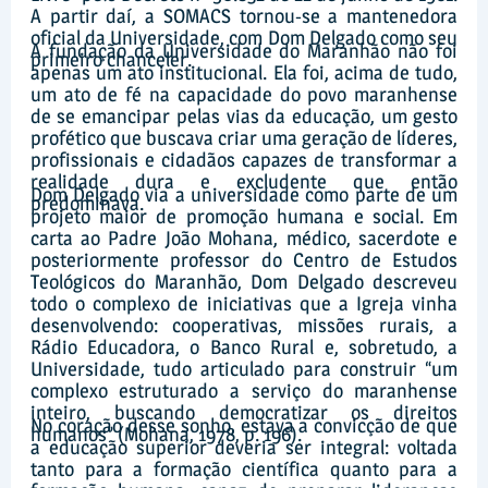
A partir daí, a SOMACS tornou-se a mantenedora
oficial da Universidade, com Dom Delgado como seu
A fundação da Universidade do Maranhão não foi
primeiro chanceler.
apenas um ato institucional. Ela foi, acima de tudo,
um ato de fé na capacidade do povo maranhense
de se emancipar pelas vias da educação, um gesto
profético que buscava criar uma geração de líderes,
profissionais e cidadãos capazes de transformar a
realidade dura e excludente que então
Dom Delgado via a universidade como parte de um
predominava.
projeto maior de promoção humana e social. Em
carta ao Padre João Mohana, médico, sacerdote e
posteriormente professor do Centro de Estudos
Teológicos do Maranhão, Dom Delgado descreveu
todo o complexo de iniciativas que a Igreja vinha
desenvolvendo: cooperativas, missões rurais, a
Rádio Educadora, o Banco Rural e, sobretudo, a
Universidade, tudo articulado para construir “um
complexo estruturado a serviço do maranhense
inteiro, buscando democratizar os direitos
No coração desse sonho, estava a convicção de que
humanos” (Mohana, 1978, p. 196).
a educação superior deveria ser integral: voltada
tanto para a formação científica quanto para a