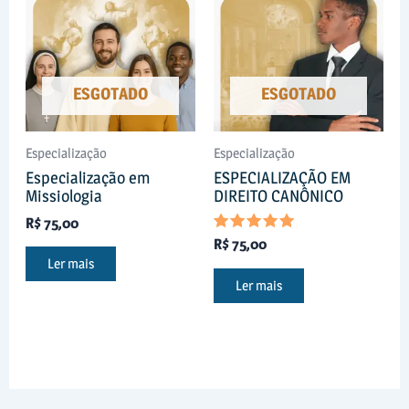
ESGOTADO
ESGOTADO
Especialização
Especialização
Especialização em
ESPECIALIZAÇÃO EM
Missiologia
DIREITO CANÔNICO
R$
75,00
Avaliação
R$
75,00
5.00
Ler mais
de 5
Ler mais