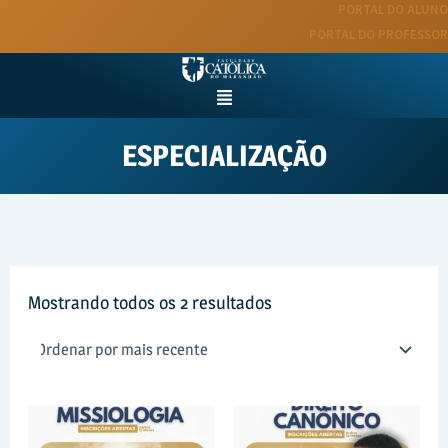
Classificado
Ir
PORTAL DO ALUNO
por
para
PORTAL DO PROFESSOR
mais
o
recente
conteúdo
Menu
ESPECIALIZAÇÃO
Mostrando todos os 2 resultados