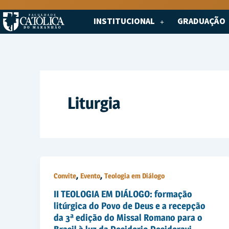
Ir
para
INSTITUCIONAL
GRADUAÇÃO
o
conteúdo
Liturgia
,
,
Convite
Evento
Teologia em Diálogo
II TEOLOGIA EM DIÁLOGO: formação
litúrgica do Povo de Deus e a recepção
da 3ª edição do Missal Romano para o