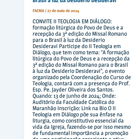
Brasil à luz da Desiderio Desideravi
FACMA
/
27 de maio de 2024
CONVITE II TEOLOGIA EM DIÁLOGO:
formação litúrgica do Povo de Deus e a
recepção da 3ª edição do Missal Romano
para o Brasil à luz da Desiderio
Desideravi Participe do II Teologia em
Diálogo, que tem como tema: “A formação
litúrgica do Povo de Deus e a recepção da
3ª edição do Missal Romano para o Brasil
à luz da Desiderio Desideravi”, o evento
organizado pela Coordenação do Curso de
Teologia, contará com a presença do Prof.
Esp. Pe. Jayder Oliveira dos Santos.
Quando: 13 de junho de 2024; Onde:
Auditório da Faculdade Católica do
Maranhão Inscrição: Link na Bio O II
Teologia em Diálogo põe sua ênfase na
liturgia, como constitutivo essencial da
vida da Igreja, fazendo-se por isso mesmo
de fundamental importância a promoção