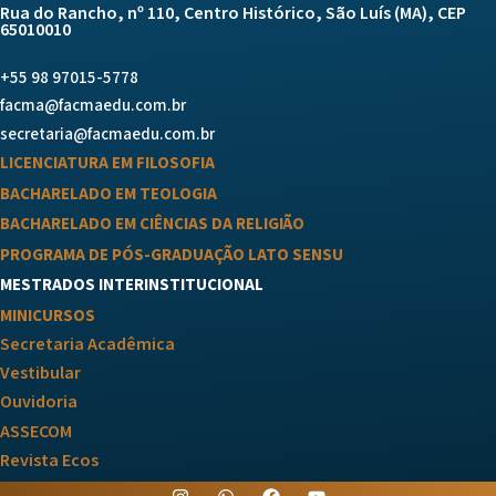
Rua do Rancho, nº 110, Centro Histórico, São Luís (MA), CEP
65010010
+55 98 97015-5778
facma@facmaedu.com.br
secretaria@facmaedu.com.br
LICENCIATURA EM FILOSOFIA
BACHARELADO EM TEOLOGIA
BACHARELADO EM CIÊNCIAS DA RELIGIÃO
PROGRAMA DE PÓS-GRADUAÇÃO LATO SENSU
MESTRADOS INTERINSTITUCIONAL
MINICURSOS
Secretaria Acadêmica
Vestibular
Ouvidoria
ASSECOM
Revista Ecos
I
W
F
Y