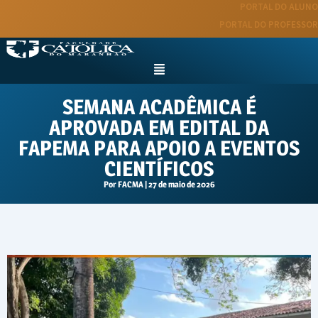
Ir
PORTAL DO ALUNO
para
PORTAL DO PROFESSOR
o
conteúdo
Menu
SEMANA ACADÊMICA É
APROVADA EM EDITAL DA
FAPEMA PARA APOIO A EVENTOS
CIENTÍFICOS
Por
FACMA
|
27 de maio de 2026