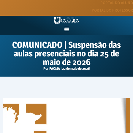
Ir
PORTAL DO ALUNO
para
PORTAL DO PROFESSOR
o
conteúdo
Menu
COMUNICADO | Suspensão das
aulas presenciais no dia 25 de
maio de 2026
Por
FACMA
|
22 de maio de 2026